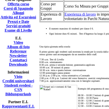
Offerta corso
Corso per
Corso Su Misura per Gruppi
Corsi di Spagnolo
Gruppi
Alloggi
Esperienza di
Esperienza di lavoro
in impre
Attività ed Escursioni
Lavoro
volontariato in Parchi Natura
Prezzi e Date
Servizi gratuiti
Il numero massimo di studenti per classe è 6.
Esame di Livello
Ogni lezione dura 45 minuti.
Test d’Ingresso
ha luogo il pri
E.I.
Video
Album di foto
Una tipica giornata nella scuola
Referenze
Il primo giorno agli studenti sarà mostrata la strada per la scuola dalla
stesso giorno sarà accompagnato da un membro dello staff.
Newsletter
Contattaci
7:30 a.m. Test di Livello
8:00 a.m. orientamento
Downloads
8:30 a.m. prima e seconda lezione; grammatica applicata
10:00 a.m. 30 minuti di pausa
10:30 a.m. terza e quarta lezione: conversazione
Informazioni
12:00 pomeriggio pausa pranzo
12:30 p.m.-2:00 p.m. visita orientativa a Coronado
Visto
2:00 p.m.-3:30 p.m. Lezioni del corso Intensivo: esercizi complementa
Crediti universitari
7:00 p.m. approssimativamente cena con le famiglie ospitanti.
Studenti svedesi -
Esempio del programma di una g
CSN
Bildungsurlaub
08:30 – 10:00 2 lezioni di gra
10:00 – 10:30 Pausa
10:30 – 12:00 2 lezioni di gra
Partner E.I.
12:00 – 12:30 Pausa
Rappresentanti E.I.
12:30 – 14:00 2 lezioni di cult