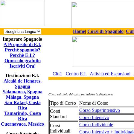
Home
|
Corsi di Spagnolo
|
Cul
Imparare Spagnolo
A Proposito di E.I.
Perchè spagnolo?
Perchè E.I.?
Opuscolo gratuito
Iscriviti Ora!
Città
Centro E.I.
Attività ed Escursioni
Destinazioni E.I.
Alcalá de Henares,
Spagna
Salamanca, Spagna
Clicca sul titolo del corso per vederne la descrizione.
Málaga, Spagna
San Rafael, Costa
Tipo di Corso
Nome di Corso
Rica
Corso Superintensivo
Corsi
Tamarindo, Costa
Standard
Corso Intensivo
Rica
Cuernavaca, Messico
Corso Individuale
Corsi
Individuali
Corso Intensivo + Individual
Corso Spagnolo