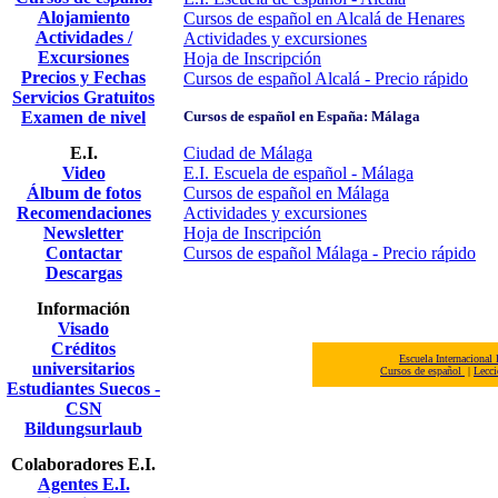
Alojamiento
Cursos de español en Alcalá de Henares
Actividades /
Actividades y excursiones
Excursiones
Hoja de Inscripción
Precios y Fechas
Cursos de español Alcalá - Precio rápido
Servicios Gratuitos
Examen de nivel
Cursos de español en España: Málaga
E.I.
Ciudad de Málaga
Video
E.I. Escuela de español - Málaga
Álbum de fotos
Cursos de español en Málaga
Recomendaciones
Actividades y excursiones
Newsletter
Hoja de Inscripción
Contactar
Cursos de español Málaga - Precio rápido
Descargas
Información
Visado
Créditos
Escuela Internacional
universitarios
Cursos de español
|
Lecci
Estudiantes Suecos -
CSN
Bildungsurlaub
Colaboradores E.I.
Agentes E.I.