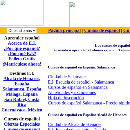
Página principal
|
Cursos de español
|
Cul
Aprender español
Acerca de E.I.
Los cursos de españo
¿Por qué español?
le ayuda a aprender el idioma español. Tres e
¿Por qué E.I.?
Folleto Gratis
¡Matricúlese ahora!
Cursos de español en España: Salamanca
Destinos E.I.
Ciudad de Salamanca
Alcalá de Henares,
E.I. Escuela de español - Salamanca
España
Cursos de español en Salamanca
Salamanca, España
Actividades y excursiones
Málaga, España
Hoja de Inscripción
San Rafael, Costa
Cursos de español Salamanca - Precio rápid
Rica
Cuernavaca, México
Cursos de español en España: Alcalá de Henares
Cursos de español
Ofertas Especiales
Ciudad de Alcalá de Henares
Cursos de español
E.I. Escuela de español - Alcalá