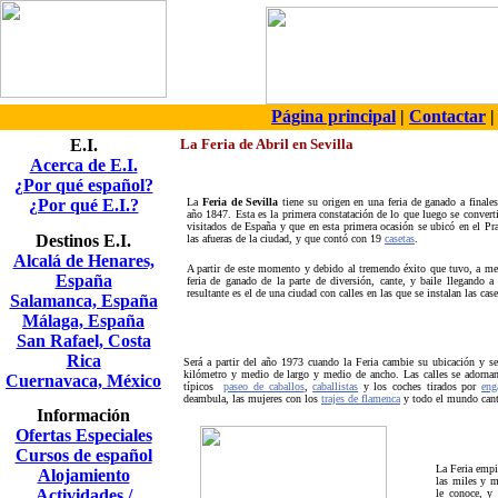
Página principal
|
Contactar
E.I.
La Feria de Abril en Sevilla
Acerca de E.I.
¿Por qué español?
¿Por qué E.I.?
La
Feria de Sevilla
tiene su origen en una feria de ganado a finale
año 1847. Esta es la primera constatación de lo que luego se convert
visitados de España y que en esta primera ocasión se ubicó en el P
Destinos E.I.
las afueras de la ciudad, y que contó con 19
casetas
.
Alcalá de Henares,
A partir de este momento y debido al tremendo éxito que tuvo, a med
España
feria de ganado de la parte de diversión, cante, y baile llegando a l
resultante es el de una ciudad con calles en las que se instalan las case
Salamanca, España
Málaga, España
San Rafael, Costa
Rica
Será a partir del año 1973 cuando la Feria cambie su ubicación y se
kilómetro y medio de largo y medio de ancho. Las calles se adorna
Cuernavaca, México
típicos
paseo de caballos
,
caballistas
y los coches tirados por
eng
deambula, las mujeres con los
trajes de flamenca
y todo el mundo can
Información
Ofertas Especiales
Cursos de español
La Feria empi
Alojamiento
las miles y m
Actividades /
le conoce, y