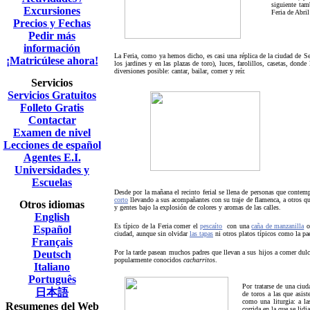
siguiente tam
Excursiones
Feria de Abri
Precios y Fechas
Pedir más
información
La Feria, como ya hemos dicho, es casi una réplica de la ciudad de Se
¡Matricúlese ahora!
los jardines y en las plazas de toro), luces, farolillos, casetas, dond
diversiones posible: cantar, bailar, comer y reír.
Servicios
Servicios Gratuitos
Folleto Gratis
Contactar
Examen de nivel
Lecciones de español
Agentes E.I.
Universidades y
Escuelas
Desde por la mañana el recinto ferial se llena de personas que contem
corto
llevando a sus acompañantes con su traje de flamenca, a otros que
Otros idiomas
y gentes bajo la explosión de colores y aromas de las calles.
English
Es típico de la Feria comer el
pescaíto
con una
caña de manzanilla
Español
ciudad, aunque sin olvidar
las tapas
ni otros platos típicos como la pae
Français
Deutsch
Por la tarde pasean muchos padres que llevan a sus hijos a comer dulce
popularmente conocidos
cacharritos
.
Italiano
Português
Por tratarse de una ciud
日本語
de toros a las que asis
como una liturgia: a la
Resumenes del Web
corrida en la que se lidi