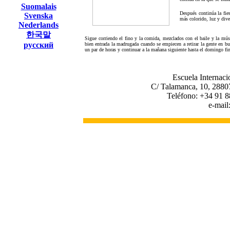
Suomalais
Después continúa la fie
Svenska
más colorido, luz y dive
Nederlands
한국말
Sigue corriendo el fino y la comida, mezclados con el baile y la músi
русский
bien entrada la madrugada cuando se empiecen a retirar la gente en bus
un par de horas y continuar a la mañana siguiente hasta el domingo fin
Escuela Internaci
C/ Talamanca, 10, 2880
Teléfono: +34 91 8
e-mail