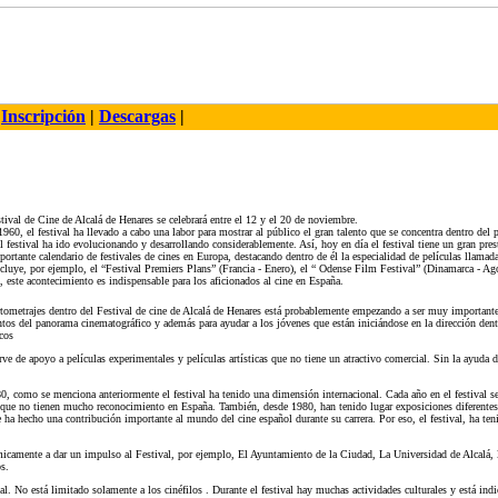
|
Inscripción
|
Descargas
|
tival de Cine de Alcalá de Henares se celebrará entre el 12 y el 20 de noviembre.
960, el festival ha llevado a cabo una labor para mostrar al público el gran talento que se concentra dentro del
l festival ha ido evolucionando y desarrollando considerablemente. Así, hoy en día el festival tiene un gran prest
ortante calendario de festivales de cines en Europa, destacando dentro de él la especialidad de películas llamada
ncluye, por ejemplo, el “Festival Premiers Plans” (Francia - Enero), el “ Odense Film Festival” (Dinamarca - Ag
 este acontecimiento es indispensable para los aficionados al cine en España.
tometrajes dentro del Festival de cine de Alcalá de Henares está probablemente empezando a ser muy importante
ntos del panorama cinematográfico y además para ayudar a los jóvenes que están iniciándose en la dirección dentr
cos
rve de apoyo a películas experimentales y películas artísticas que no tiene un atractivo comercial. Sin la ayuda d
 como se menciona anteriormente el festival ha tenido una dimensión internacional. Cada año en el festival s
s que no tienen mucho reconocimiento en España. También, desde 1980, han tenido lugar exposiciones diferentes 
ha hecho una contribución importante al mundo del cine español durante su carrera. Por eso, el festival, ha ten
camente a dar un impulso al Festival, por ejemplo, El Ayuntamiento de la Ciudad, La Universidad de Alcalá, l
s.
. No está limitado solamente a los cinéfilos . Durante el festival hay muchas actividades culturales y está indic