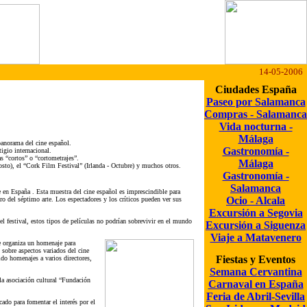
14-05-2006
Ciudades España
Paseo por Salamanca
Compras - Salamanca
Vida nocturna -
Málaga
 panorama del cine español.
Gastronomía -
igio internacional.
s “cortos” o “cortometrajes”.
Málaga
osto), el “Cork Film Festival” (Irlanda - Octubre) y muchos otros.
Gastronomía -
Salamanca
 en España . Esta muestra del cine español es imprescindible para
Ocio - Alcala
o del séptimo arte. Los espectadores y los críticos pueden ver sus
Excursión a Segovia
el festival, estos tipos de películas no podrían sobrevivir en el mundo
Excursión a Siguenza
Viaje a Matavenero
e organiza un homenaje para
sobre aspectos variados del cine
Fiestas y Eventos
ido homenajes a varios directores,
Semana Cervantina
a asociación cultural “Fundación
Carnaval en España
Feria de Abril-Sevilla
ado para fomentar el interés por el