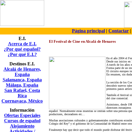
Página principal
|
Contactar
E.I.
El Festival de Cine en Alcalá de Henares
Acerca de E.I.
¿Por qué español?
¿Por qué E.I.?
En el año 2004 el Fes
Desde sus inicios en 1
Destinos E.I.
A través de los años e
Forma parte de un imp
Alcalá de Henares,
El circuito europeo i
España
En resumen, sin duda,
Salamanca, España
La sección de los Cor
Málaga, España
descubrir nuevos tale
primeros pasos artísti
San Rafael, Costa
Rica
También el festival si
del cine comercial.
Cuernavaca, México
Asimismo, desde 1980,
directores extranjero
Información
español. Normalmente estas muestras se centran sobre una persona que 
productores, decoradores etc…
Ofertas Especiales
Cursos de español
Muchas asociaciones culturales y gubernamentales contribuyen económi
Colegio del Rey” y el gobierno de la Comunidad de Madrid entre otro
Alojamiento
Finalmente hay que decir que todo el mundo puede disfrutar del festival
Actividades /