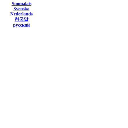
Suomalais
Svenska
Nederlands
한국말
русский