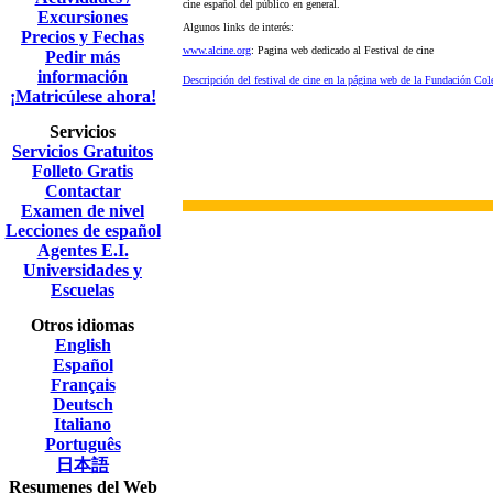
cine español del público en general.
Excursiones
Algunos links de interés:
Precios y Fechas
www.alcine.org
: Pagina web dedicado al Festival de cine
Pedir más
información
Descripción del festival de cine en la página web de la Fundación Col
¡Matricúlese ahora!
Servicios
Servicios Gratuitos
Folleto Gratis
Contactar
Examen de nivel
Lecciones de español
Agentes E.I.
Universidades y
Escuelas
Otros idiomas
English
Español
Français
Deutsch
Italiano
Português
日本語
Resumenes del Web