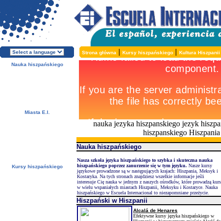
|
|
Strona główna
Kursy hiszpańskiego
Kultura Hiszpanii
Nauka hiszpańskiego
O Escuela Internacional
Dlaczego hiszpański?
Dlaczego E.I.?
Bezpłatna
broszura
Zapisz się teraz!
Miasta E.I.
Alcalá de Henares, Hiszpania
nauka jezyka hiszpanskiego jezyk hiszpa
Salamanca, Hiszpania
hiszpanskiego Hiszpania
Málaga, Hiszpania
San Rafael, Kostaryka
Tamarindo, Kostaryka
Nauka hiszpańskiego
Cuernavaca, Meksyk
Nasza szkoła języka hiszpańskiego to szybka i skuteczna nauka
hiszpańskiego poprzez zanurzenie się w tym języku.
Nasze kursy
Kursy hiszpańskiego
językowe prowadzone są w następujących krajach: Hiszpania, Meksyk i
Oferty specjalne
Kostaryka. Na tych stronach znajdziesz wszelkie informacje jeśli
Kursy hiszpańskiego
interesuje Cię nauka w jednym z naszych ośrodków, które prowadzą kur
Zakwaterowanie
w wielu wspaniałych miastach Hiszpanii, Meksyku i Kostaryce. Nauka
hiszpańskiego w Escuela Internacional to niezapomniane przeżycie.
Zajęcia / Wycieczki
Hiszpański w Hiszpanii
Ceny i terminy
Wliczone w cenę usługi
Alcalá de Henares
Sprawdź swój hiszpański
Efektywne kursy języka hiszpańskiego w