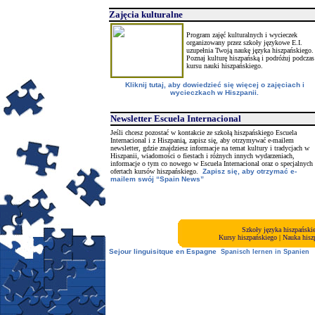
Zaj
ęcia kulturalne
Program zajęć kulturalnych i wycieczek
organizowany przez szkoły językowe E.I.
uzupełnia Twoją naukę języka hiszpańskiego.
Poznaj kulturę hiszpańską i podróżuj podczas
kursu nauki hiszpańskiego.
Kliknij tutaj, aby dowiedzieć się więcej o zajęciach i
wycieczkach w Hiszpanii.
Newsletter Escuela Internacional
Jeśli chcesz pozostać w kontakcie ze szkołą hiszpańskiego Escuela
Internacional i z Hiszpanią, zapisz się, aby otrzymywać e-mailem
newsletter, gdzie znajdziesz informacje na temat kultury i tradycjach w
Hiszpanii, wiadomości o fiestach i różnych innych wydarzeniach,
informacje o tym co nowego w Escuela Internacional oraz o specjalnych
ofertach kursów hiszpańskiego.
Zapisz się, aby otrzymać e-
mailem swój “Spain News”
Szkoły języka hiszpańskie
Kursy hiszpańskiego
|
Nauka hisz
Sejour linguisitque en Espagne
Spanisch
lernen in Spanien