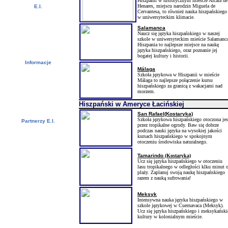
Hiszpanii w historycznym mieście Alcalá de
Henares, miejscu narodzin Miguela de
E.I.
Cervantesa, to również nauka hiszpańskiego
Wideowycieczka
w uniwersyteckim klimacie.
Zdjęcia
Rekomendacje
Salamanca
Naucz się języka hiszpańskiego w naszej
Newsletter
szkole w uniwersyteckim mieście Salamanca
Kontakt
Hiszpania to najlepsze miejsce na naukę
Pliki do pobrania
języka hiszpańskiego, oraz poznanie jej
bogatej kultury i historii.
Informacje
Málaga
Wizy
Szkoła językowa w Hiszpanii w mieście
Punkty
Málaga to najlepsze połączenie kursu
(kredyty)uniwersyteckie
hiszpańskiego za granicą z wakacjami nad
Szwedzcy studenci - CSN
morzem.
Bildungsurlaub
Informacje nt. języka
Hiszpański w Ameryce Łacińskiej
hiszpańskiego
San Rafael(Kostaryk
a)
Szkoła językowa hiszpańskiego otoczona jes
Partnerzy E.I.
przez tropikalne ogrody. Baw się dobrze
Przedstawiciele E.I.
podczas nauki języka na wysokiej jakości
Uniwersytety i szkoły
kursach hiszpańskiego w spokojnym
otoczeniu środowiska naturalnego.
Tamarindo
(Kostaryka)
Ucz się języka hiszpańskiego w otoczeniu
lasu tropikalnego w odległości klku minut 
plaży. Zaplanuj swoją naukę hiszpańskiego
razem z nauką sufrowania!
Meksyk
Intensywna nauka języka hiszpańskiego w
szkole językowej w Cuernavaca (Meksyk).
Ucz się języka hiszpańskiego i meksykański
kultury w kolonialnym mieście.